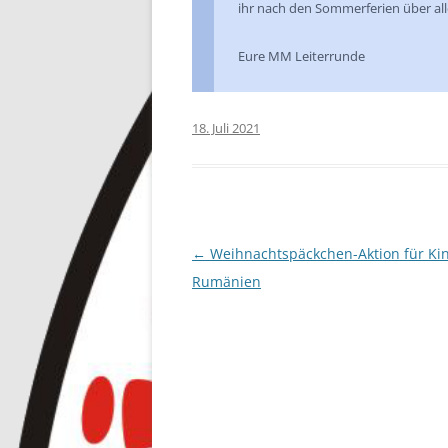
ihr nach den Sommerferien über al
Eure MM Leiterrunde
18. Juli 2021
Beitragsnavigation
←
Weihnachtspäckchen-Aktion für Kin
Rumänien