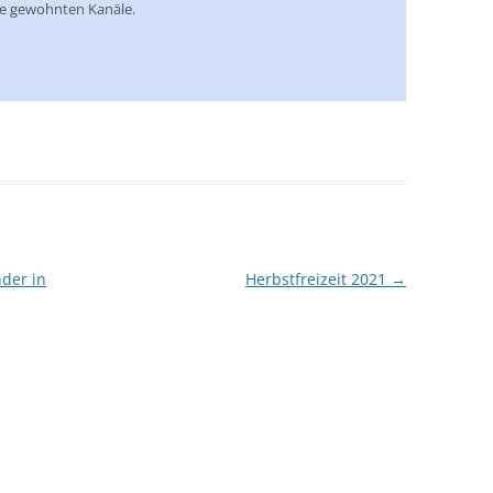
le gewohnten Kanäle.
der in
Herbstfreizeit 2021
→