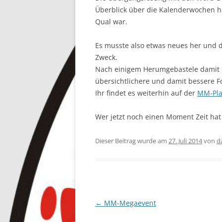
Überblick über die Kalenderwochen h
Qual war.
Es musste also etwas neues her und d
Zweck.
Nach einigem Herumgebastele damit k
übersichtlichere und damit bessere F
Ihr findet es weiterhin auf der
MM-Pla
Wer jetzt noch einen Moment Zeit ha
Dieser Beitrag wurde am
27. Juli 2014
von
d
Beitragsnavigation
←
MM-Megaevent